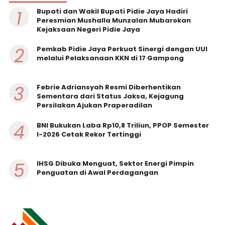
1
Bupati dan Wakil Bupati Pidie Jaya Hadiri
Peresmian Mushalla Munzalan Mubarokan
Kejaksaan Negeri Pidie Jaya
2
Pemkab Pidie Jaya Perkuat Sinergi dengan UUI
melalui Pelaksanaan KKN di 17 Gampong
3
Febrie Adriansyah Resmi Diberhentikan
Sementara dari Status Jaksa, Kejagung
Persilakan Ajukan Praperadilan
4
BNI Bukukan Laba Rp10,8 Triliun, PPOP Semester
I-2026 Cetak Rekor Tertinggi
5
IHSG Dibuka Menguat, Sektor Energi Pimpin
Penguatan di Awal Perdagangan