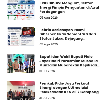
IHSG Dibuka Menguat, Sektor
Energi Pimpin Penguatan di Awal
Perdagangan
05 Agu 2026
Febrie Adriansyah Resmi
Diberhentikan Sementara dari
Status Jaksa, Kejagung
Persilakan Ajukan Praperadilan
05 Agu 2026
Bupati dan Wakil Bupati Pidie
Jaya Hadiri Peresmian Mushalla
Munzalan Mubarokan Kejaksaan
Negeri Pidie Jaya
31 Jul 2026
Pemkab Pidie Jaya Perkuat
Sinergi dengan UUI melalui
Pelaksanaan KKN di 17 Gampong
31 Jul 2026