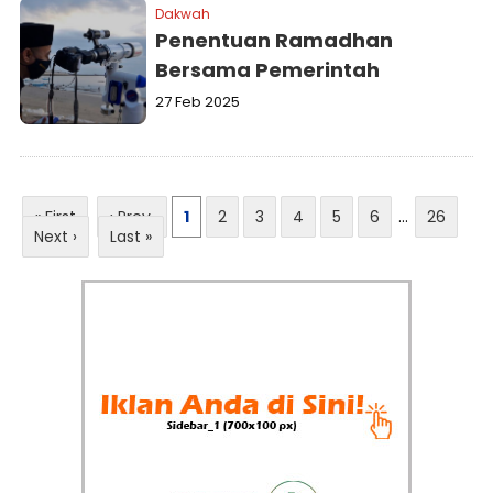
Dakwah
Penentuan Ramadhan
Bersama Pemerintah
27 Feb 2025
« First
‹ Prev
1
2
3
4
5
6
...
26
Next ›
Last »