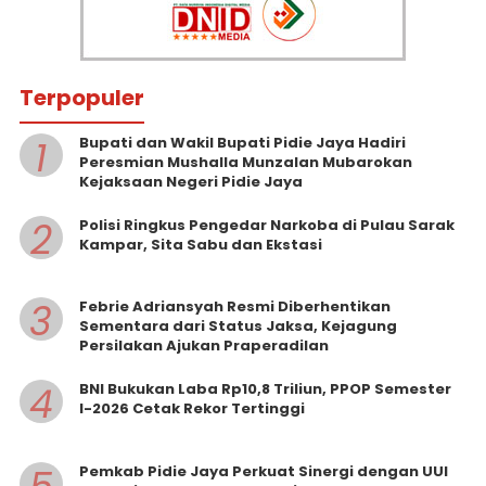
Terpopuler
1
Bupati dan Wakil Bupati Pidie Jaya Hadiri
Peresmian Mushalla Munzalan Mubarokan
Kejaksaan Negeri Pidie Jaya
2
Polisi Ringkus Pengedar Narkoba di Pulau Sarak
Kampar, Sita Sabu dan Ekstasi
3
Febrie Adriansyah Resmi Diberhentikan
Sementara dari Status Jaksa, Kejagung
Persilakan Ajukan Praperadilan
4
BNI Bukukan Laba Rp10,8 Triliun, PPOP Semester
I-2026 Cetak Rekor Tertinggi
Pemkab Pidie Jaya Perkuat Sinergi dengan UUI