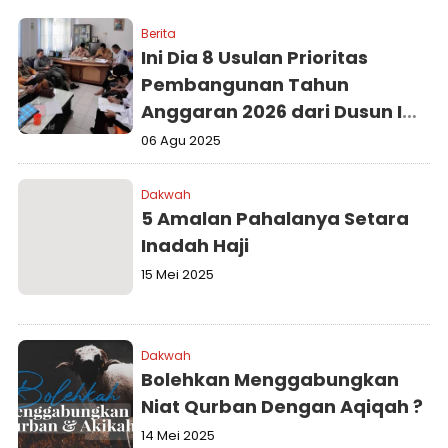
Berita
Ini Dia 8 Usulan Prioritas
Pembangunan Tahun
Anggaran 2026 dari Dusun IV
Tarab Mulia yang Disepakati
06 Agu 2025
dengan Pemerintah Desa
Tarai Bangun
Dakwah
5 Amalan Pahalanya Setara
Inadah Haji
15 Mei 2025
Dakwah
Bolehkan Menggabungkan
Niat Qurban Dengan Aqiqah ?
14 Mei 2025