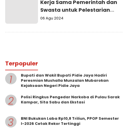
Kerja Sama Pemerintah dan
Swasta untuk Pelestarian
Budaya
06 Agu 2024
Terpopuler
1
Bupati dan Wakil Bupati Pidie Jaya Hadiri
Peresmian Mushalla Munzalan Mubarokan
Kejaksaan Negeri Pidie Jaya
2
Polisi Ringkus Pengedar Narkoba di Pulau Sarak
Kampar, Sita Sabu dan Ekstasi
3
BNI Bukukan Laba Rp10,8 Triliun, PPOP Semester
I-2026 Cetak Rekor Tertinggi