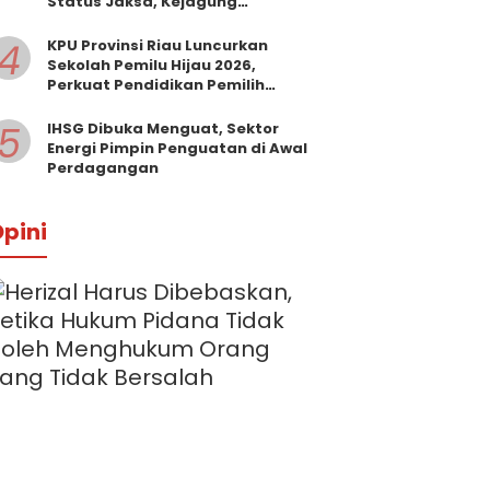
Status Jaksa, Kejagung
Persilakan Ajukan Praperadilan
4
KPU Provinsi Riau Luncurkan
Sekolah Pemilu Hijau 2026,
Perkuat Pendidikan Pemilih
Berwawasan Lingkungan
5
IHSG Dibuka Menguat, Sektor
Energi Pimpin Penguatan di Awal
Perdagangan
pini