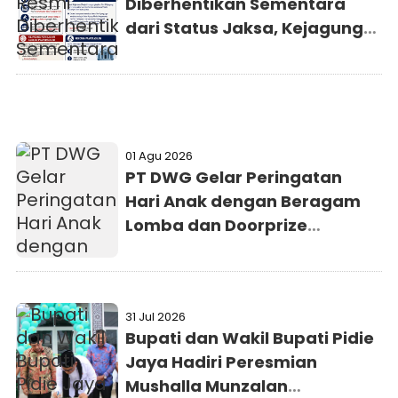
Diberhentikan Sementara
dari Status Jaksa, Kejagung
Persilakan Ajukan
Praperadilan
01 Agu 2026
PT DWG Gelar Peringatan
Hari Anak dengan Beragam
Lomba dan Doorprize
Menarik
31 Jul 2026
Bupati dan Wakil Bupati Pidie
Jaya Hadiri Peresmian
Mushalla Munzalan