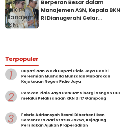
Berperan Besar dalam
Manajemen ASN, Kepala BKN
RI Dianugerahi Gelar
Kehormatan Adat dari
Kesultanan Ternate
Terpopuler
1
Bupati dan Wakil Bupati Pidie Jaya Hadiri
Peresmian Mushalla Munzalan Mubarokan
Kejaksaan Negeri Pidie Jaya
2
Pemkab Pidie Jaya Perkuat Sinergi dengan UUI
melalui Pelaksanaan KKN di 17 Gampong
3
Febrie Adriansyah Resmi Diberhentikan
Sementara dari Status Jaksa, Kejagung
Persilakan Ajukan Praperadilan