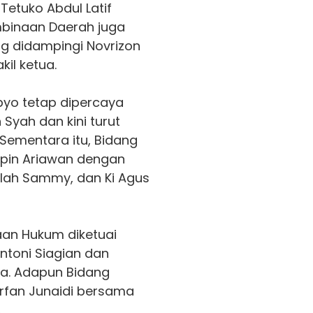
 Tetuko Abdul Latif
mbinaan Daerah juga
ng didampingi Novrizon
il ketua.
ibyo tetap dipercaya
yah dan kini turut
 Sementara itu, Bidang
mpin Ariawan dengan
llah Sammy, dan Ki Agus
an Hukum diketuai
ntoni Siagian dan
ua. Adapun Bidang
Irfan Junaidi bersama
.