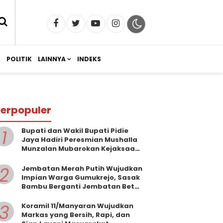
M
POLITIK
LAINNYA
INDEKS
erpopuler
1
Bupati dan Wakil Bupati Pidie
Jaya Hadiri Peresmian Mushalla
Munzalan Mubarokan Kejaksaan
Negeri Pidie Jaya
2
Jembatan Merah Putih Wujudkan
Impian Warga Gumukrejo, Sasak
Bambu Berganti Jembatan Beton
Kokoh
3
Koramil 11/Manyaran Wujudkan
Markas yang Bersih, Rapi, dan