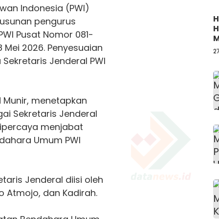
wan Indonesia (PWI)
H
susunan pengurus
H
PWI Pusat
Nomor 081-
M
8 Mei 2026. Penyesuaian
B
2
 Sekretaris Jenderal PWI
 Munir, menetapkan
i Sekretaris Jenderal
ipercaya menjabat
endahara Umum PWI
taris Jenderal diisi oleh
o Atmojo, dan Kadirah.