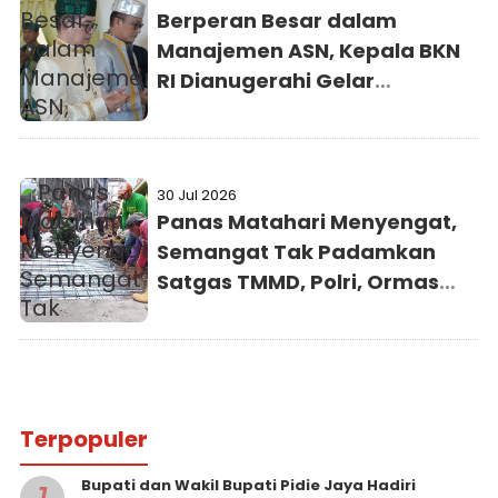
Berperan Besar dalam
Manajemen ASN, Kepala BKN
RI Dianugerahi Gelar
Kehormatan Adat dari
Kesultanan Ternate
30 Jul 2026
Panas Matahari Menyengat,
Semangat Tak Padamkan
Satgas TMMD, Polri, Ormas
dan Warga Masyarakat
Kebut Pemasangan Hermest
dan Bodex
Terpopuler
Bupati dan Wakil Bupati Pidie Jaya Hadiri