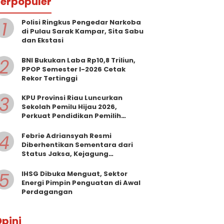
erpopuler
1
Polisi Ringkus Pengedar Narkoba
di Pulau Sarak Kampar, Sita Sabu
dan Ekstasi
2
BNI Bukukan Laba Rp10,8 Triliun,
PPOP Semester I-2026 Cetak
Rekor Tertinggi
3
KPU Provinsi Riau Luncurkan
Sekolah Pemilu Hijau 2026,
Perkuat Pendidikan Pemilih
Berwawasan Lingkungan
4
Febrie Adriansyah Resmi
Diberhentikan Sementara dari
Status Jaksa, Kejagung
Persilakan Ajukan Praperadilan
5
IHSG Dibuka Menguat, Sektor
Energi Pimpin Penguatan di Awal
Perdagangan
pini