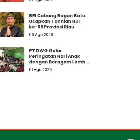
BRI Cabang Bagan Batu
Ucapkan Tahniah HUT
ke-69 Provinsi Riau
06 Agu 2026
PT DWG Gelar
Peringatan Hari Anak
dengan Beragam Lomba
dan Doorprize Menarik
01 Agu 2026