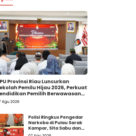
PU Provinsi Riau Luncurkan
ekolah Pemilu Hijau 2026, Perkuat
endidikan Pemilih Berwawasan
ingkungan
7 Agu 2026
Polisi Ringkus Pengedar
Narkoba di Pulau Sarak
Kampar, Sita Sabu dan
Ekstasi
07 Agu 2026