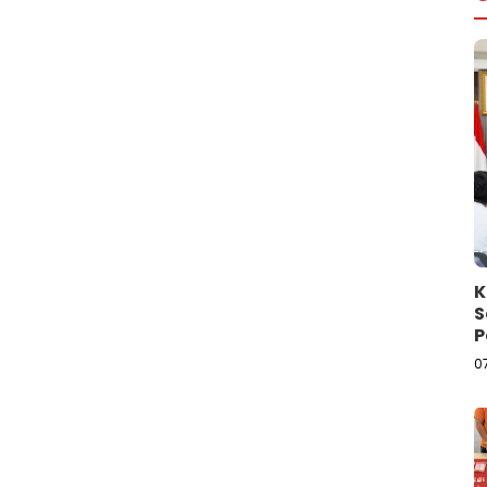
K
S
P
L
0