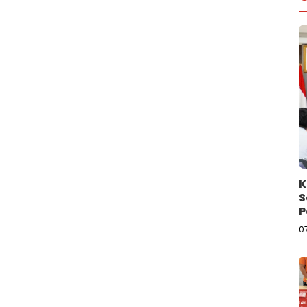
K
S
P
L
0