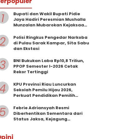
erpopuler
1
Bupati dan Wakil Bupati Pidie
Jaya Hadiri Peresmian Mushalla
Munzalan Mubarokan Kejaksaan
Negeri Pidie Jaya
2
Polisi Ringkus Pengedar Narkoba
di Pulau Sarak Kampar, Sita Sabu
dan Ekstasi
3
BNI Bukukan Laba Rp10,8 Triliun,
PPOP Semester I-2026 Cetak
Rekor Tertinggi
4
KPU Provinsi Riau Luncurkan
Sekolah Pemilu Hijau 2026,
Perkuat Pendidikan Pemilih
Berwawasan Lingkungan
5
Febrie Adriansyah Resmi
Diberhentikan Sementara dari
Status Jaksa, Kejagung
Persilakan Ajukan Praperadilan
pini