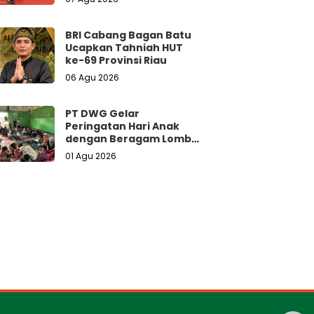
BRI Cabang Bagan Batu
Ucapkan Tahniah HUT
ke-69 Provinsi Riau
06 Agu 2026
PT DWG Gelar
Peringatan Hari Anak
dengan Beragam Lomba
dan Doorprize Menarik
01 Agu 2026