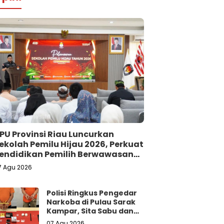
PU Provinsi Riau Luncurkan
ekolah Pemilu Hijau 2026, Perkuat
endidikan Pemilih Berwawasan
ingkungan
7 Agu 2026
Polisi Ringkus Pengedar
Narkoba di Pulau Sarak
Kampar, Sita Sabu dan
Ekstasi
07 Agu 2026