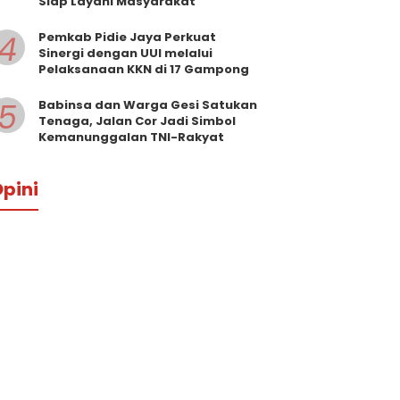
Siap Layani Masyarakat
4
Pemkab Pidie Jaya Perkuat
Sinergi dengan UUI melalui
Pelaksanaan KKN di 17 Gampong
5
Babinsa dan Warga Gesi Satukan
Tenaga, Jalan Cor Jadi Simbol
Kemanunggalan TNI-Rakyat
pini