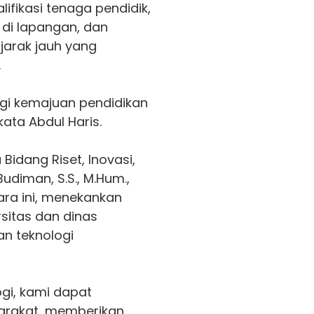
fikasi tenaga pendidik,
di lapangan, dan
jarak jauh yang
.
agi kemajuan pendidikan
kata Abdul Haris.
 Bidang Riset, Inovasi,
udiman, S.S., M.Hum.,
cara ini, menekankan
rsitas dan dinas
n teknologi
gi, kami dapat
arakat, memberikan