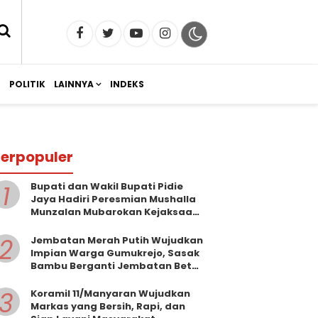
M
POLITIK
LAINNYA
INDEKS
erpopuler
1
Bupati dan Wakil Bupati Pidie
Jaya Hadiri Peresmian Mushalla
Munzalan Mubarokan Kejaksaan
Negeri Pidie Jaya
2
Jembatan Merah Putih Wujudkan
Impian Warga Gumukrejo, Sasak
Bambu Berganti Jembatan Beton
Kokoh
3
Koramil 11/Manyaran Wujudkan
Markas yang Bersih, Rapi, dan