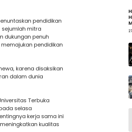
H
H
menuntaskan pendidikan
M
a sejumlah mitra
B
2
an dukungan penuh
 memajukan pendidikan
mewa, karena disaksikan
eran dalam dunia
Universitas Terbuka
, pada selasa
ntingnya kerja sama ini
meningkatkan kualitas