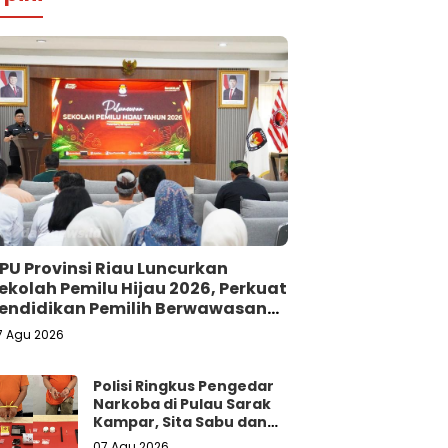
PU Provinsi Riau Luncurkan
ekolah Pemilu Hijau 2026, Perkuat
endidikan Pemilih Berwawasan
ingkungan
7 Agu 2026
Polisi Ringkus Pengedar
Narkoba di Pulau Sarak
Kampar, Sita Sabu dan
Ekstasi
07 Agu 2026