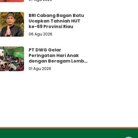
BRI Cabang Bagan Batu
Ucapkan Tahniah HUT
ke-69 Provinsi Riau
06 Agu 2026
PT DWG Gelar
Peringatan Hari Anak
dengan Beragam Lomba
dan Doorprize Menarik
01 Agu 2026