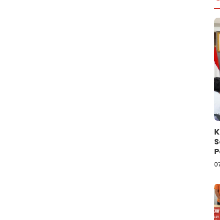
K
S
P
L
0