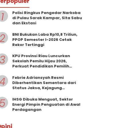
erpopuler
1
Polisi Ringkus Pengedar Narkoba
di Pulau Sarak Kampar, Sita Sabu
dan Ekstasi
2
BNI Bukukan Laba Rp10,8 Triliun,
PPOP Semester I-2026 Cetak
Rekor Tertinggi
3
KPU Provinsi Riau Luncurkan
Sekolah Pemilu Hijau 2026,
Perkuat Pendidikan Pemilih
Berwawasan Lingkungan
4
Febrie Adriansyah Resmi
Diberhentikan Sementara dari
Status Jaksa, Kejagung
Persilakan Ajukan Praperadilan
5
IHSG Dibuka Menguat, Sektor
Energi Pimpin Penguatan di Awal
Perdagangan
pini