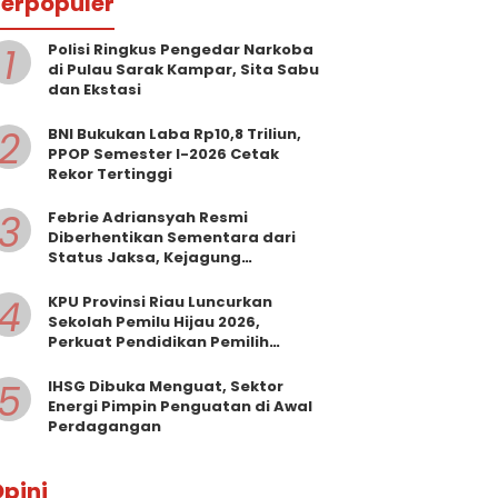
erpopuler
1
Polisi Ringkus Pengedar Narkoba
di Pulau Sarak Kampar, Sita Sabu
dan Ekstasi
2
BNI Bukukan Laba Rp10,8 Triliun,
PPOP Semester I-2026 Cetak
Rekor Tertinggi
3
Febrie Adriansyah Resmi
Diberhentikan Sementara dari
Status Jaksa, Kejagung
Persilakan Ajukan Praperadilan
4
KPU Provinsi Riau Luncurkan
Sekolah Pemilu Hijau 2026,
Perkuat Pendidikan Pemilih
Berwawasan Lingkungan
5
IHSG Dibuka Menguat, Sektor
Energi Pimpin Penguatan di Awal
Perdagangan
pini