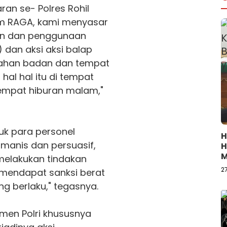
aran se- Polres
Rohil
Tim RAGA, kami menyasar
ran dan penggunaan
 dan aksi aksi balap
dahan badan dan tempat
al hal itu di tempat
mpat hiburan malam,"
uk para personel
H
manis dan persuasif,
H
M
melakukan tindakan
B
2
u mendapat sanksi berat
 berlaku," tegasnya.
tmen Polri khususnya