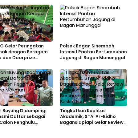
G Gelar Peringatan
Polsek Bagan Sinembah
Anak dengan Beragam
Intensif Pantau Pertumbuhan
 dan Doorprize
Jagung di Bagan Manunggal
ik
n Buyung Didampingi
Tingkatkan Kualitas
Resmi Daftar sebagai
Akademik, STAI Ar-Ridho
 Calon Penghulu
Bagansiapiapi Gelar Review
ra Makmur
Kurikulum Berbasis OBE
Bersama Guru Besar UIN