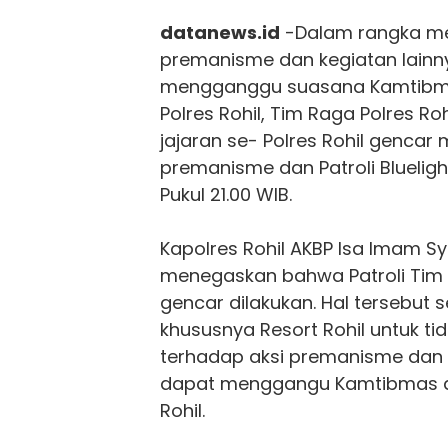
datanews.id
-Dalam rangka me
premanisme dan kegiatan lainn
mengganggu suasana Kamtibma
Polres Rohil, Tim Raga Polres
Roh
jajaran se- Polres
Rohil
gencar m
premanisme dan Patroli Blueligh
Pukul 21.00 WIB.
Kapolres
Rohil
AKBP Isa Imam Sy
menegaskan bahwa Patroli Tim
gencar dilakukan. Hal tersebut 
khususnya Resort
Rohil
untuk ti
terhadap aksi premanisme dan 
dapat menggangu Kamtibmas di
Rohil.