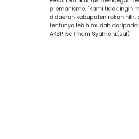
Resort
Rohil
untuk mencegah ter
premanisme. "Kami tidak ingin 
didaerah kabupaten rokan hilir,
tentunya lebih mudah daripada
AKBP Isa Imam Syahroni.(sul)