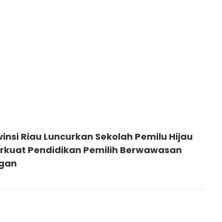
Suska Riau
6
insi Riau Luncurkan Sekolah Pemilu Hijau
erkuat Pendidikan Pemilih Berwawasan
ngan
6